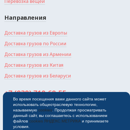
Перевозка вещей
Направления
Доставка грузов из Европы
Доставка грузов по России
Доставка грузов из Армении
Доставка грузов из Китая
Доставка грузов из Беларуси
+7 (939) 710-69-55
Во время посещения вами данного сайта может
использовать общеотраслевую технологию,
Россия, г. Самара, ул.
Красноармейская, 1П
называемую
cookies
. Продолжая просматривать
данный сайт, вы соглашаетесь с использованием
© 2026
Политика
файлов
cookies ЯНДЕКС.МЕТРИКА
и принимаете
конфиденциальности
условия.