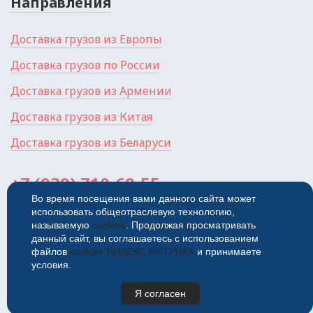
Направления
Доставка грузов из Европы
Доставка грузов по России
Доставка грузов из Армении
Доставка грузов из Китая
Доставка грузов из Беларуси
+7 (939) 710-69-55
Во время посещения вами данного сайта может
использовать общеотраслевую технологию,
Россия, г. Самара, ул.
Красноармейская, 1П
называемую
cookies
. Продолжая просматривать
данный сайт, вы соглашаетесь с использованием
© 2026
Политика
файлов
cookies ЯНДЕКС.МЕТРИКА
и принимаете
конфиденциальности
условия.
Я согласен